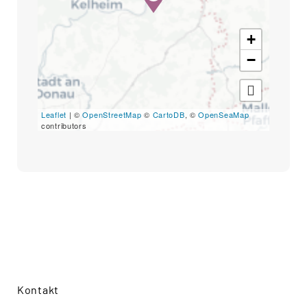
+
−
Leaflet
| ©
OpenStreetMap
©
CartoDB
, ©
OpenSeaMap
contributors
Kontakt