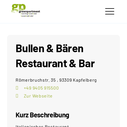
Skip
greenpartment
to
houseboathotels
ME
content
Bullen & Bären
Restaurant & Bar
Römerbruchstr. 35 , 93309 Kapfelberg
+49 9405 915500
Zur Webseite
Kurz Beschreibung
Italienisches Restaurant