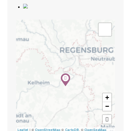
Search
for:
SEARCH
+
−
Leaflet
| ©
OpenStreetMap
©
CartoDB
, ©
OpenSeaMap