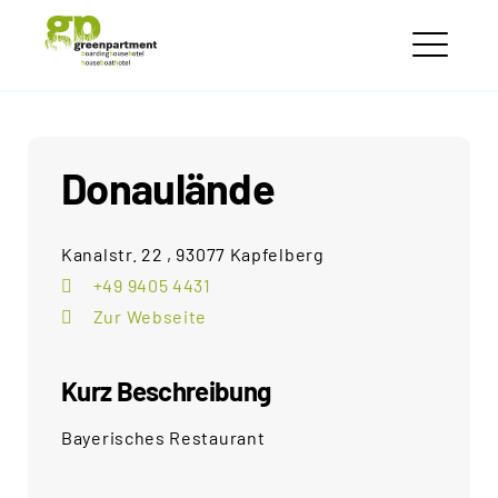
Skip
greenpartment
to
houseboathotels
ME
content
Donaulände
Kanalstr. 22 , 93077 Kapfelberg
+49 9405 4431
Zur Webseite
Kurz Beschreibung
Bayerisches Restaurant