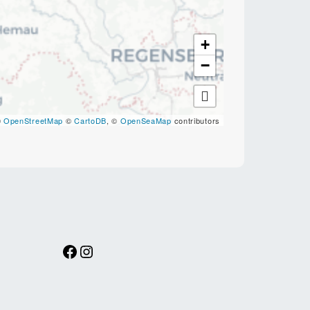
+
−
©
OpenStreetMap
©
CartoDB
, ©
OpenSeaMap
contributors
Facebook
Instagram