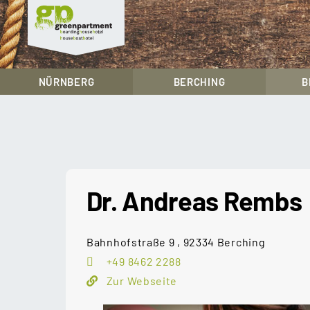
greenpartment
houseboathotels
NÜRNBERG
BERCHING
B
Skip
to
content
Dr. Andreas Rembs
Bahnhofstraße 9 , 92334 Berching
+49 8462 2288
Zur Webseite