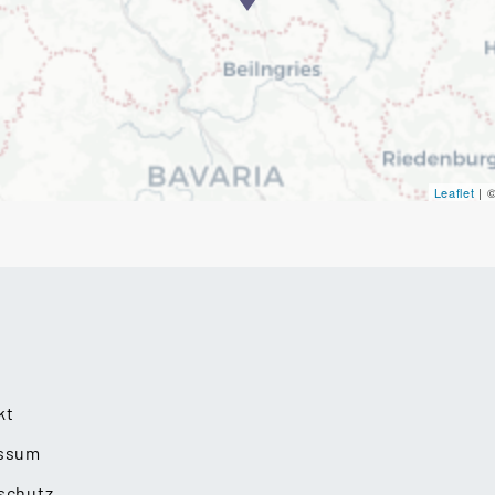
Leaflet
| 
kt
ssum
schutz