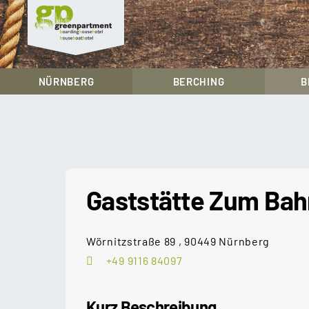
greenpartment
houseboathotels
NÜRNBERG
BERCHING
B
Skip
to
content
Gaststätte Zum Bah
Wörnitzstraße 89 , 90449 Nürnberg
+49 9116 84097
Kurz Beschreibung