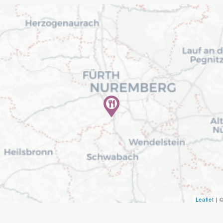
Leaflet
| 