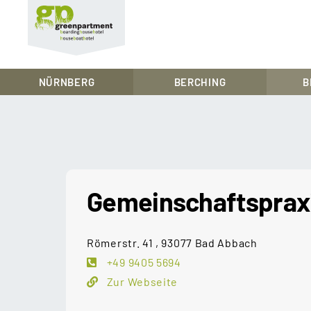
greenpartment
houseboathotels
NÜRNBERG
BERCHING
B
Skip
to
content
Gemeinschaftspraxi
Römerstr. 41 , 93077 Bad Abbach
+49 9405 5694
Zur Webseite