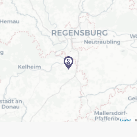
Leaflet
| 