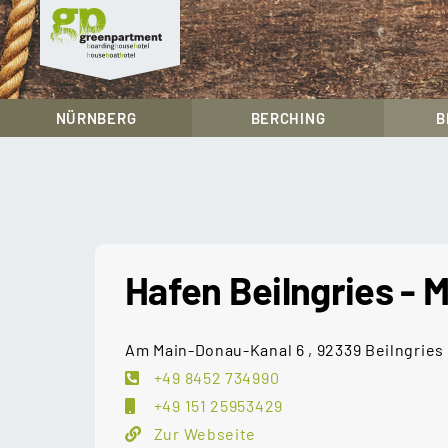
greenpartment
houseboathotels
NÜRNBERG
BERCHING
B
Skip
to
content
Hafen Beilngries - M
Am Main-Donau-Kanal 6 , 92339 Beilngries
+49 8452 734990
+49 151 25953429
Zur Webseite