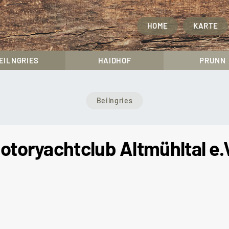
HOME
KARTE
EILNGRIES
HAIDHOF
PRUNN
Beilngries
otoryachtclub Altmühltal e.