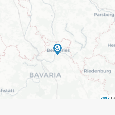
Leaflet
| 