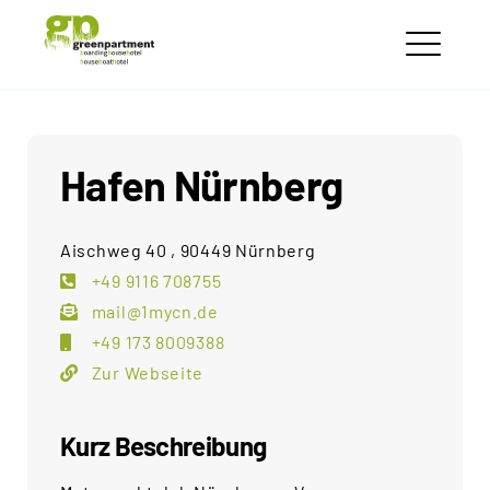
Skip
greenpartment
to
houseboathotels
ME
content
Hafen Nürnberg
Aischweg 40 , 90449 Nürnberg
+49 9116 708755
mail@1mycn.de
+49 173 8009388
Zur Webseite
Kurz Beschreibung