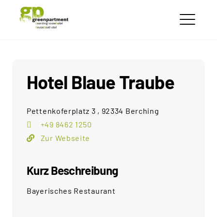
Skip
greenpartment
to
houseboathotels
ME
content
Hotel Blaue Traube
Pettenkoferplatz 3 , 92334 Berching
+49 8462 1250
Zur Webseite
Kurz Beschreibung
Bayerisches Restaurant