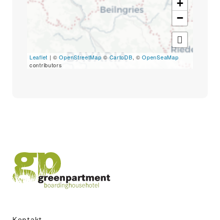
+
−
Leaflet
| ©
OpenStreetMap
©
CartoDB
, ©
OpenSeaMap
contributors
Kontakt