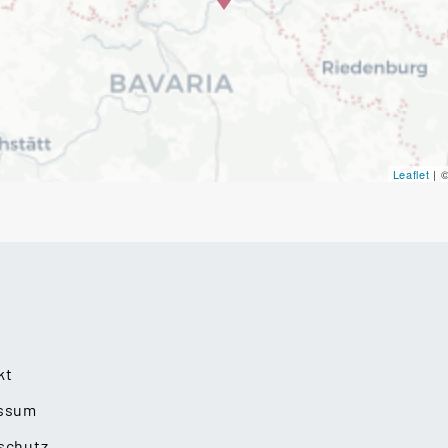
Leaflet
| 
kt
ssum
schutz