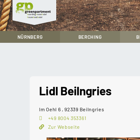
greenpartment
houseboathotels
NÜRNBERG
BERCHING
B
Skip
to
content
Lidl Beilngries
Im Oehl 6 , 92339 Beilngries
+49 8004 353361
Zur Webseite