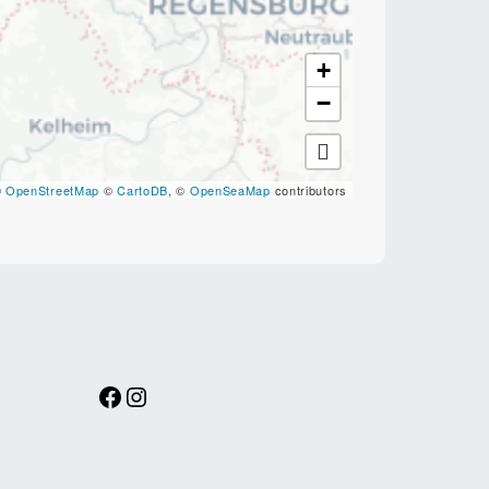
+
−
©
OpenStreetMap
©
CartoDB
, ©
OpenSeaMap
contributors
Facebook
Instagram