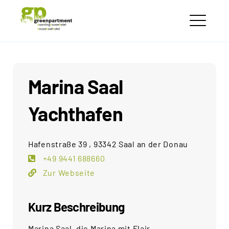
Skip
greenpartment
to
houseboathotels
ME
content
Marina Saal
Yachthafen
Hafenstraße 39 , 93342 Saal an der Donau
+49 9441 688660
Zur Webseite
Kurz Beschreibung
Marina Saal, die Marina mit Flair...