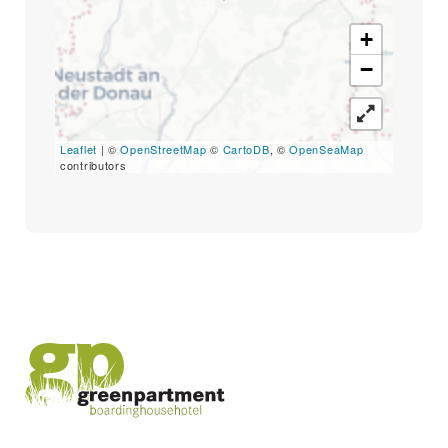
+
−
Leaflet
| ©
OpenStreetMap
©
CartoDB
, ©
OpenSeaMap
contributors