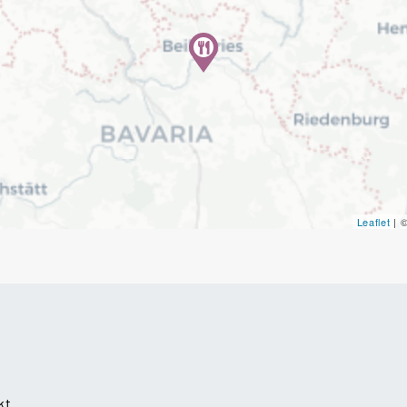
Leaflet
| 
kt