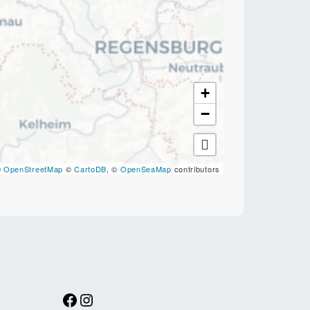
+
−
©
OpenStreetMap
©
CartoDB
, ©
OpenSeaMap
contributors
Facebook
Instagram