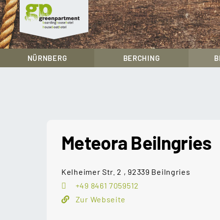
greenpartment
houseboathotels
NÜRNBERG
BERCHING
B
Skip
to
content
Meteora Beilngries
Kelheimer Str. 2 , 92339 Beilngries
+49 8461 7059512
Zur Webseite