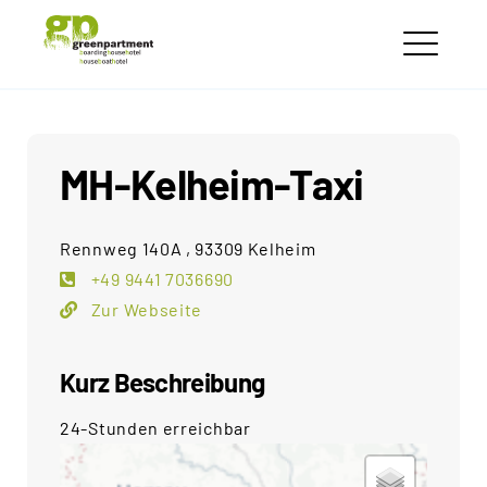
Skip
greenpartment
to
houseboathotels
ME
content
MH-Kelheim-Taxi
Rennweg 140A , 93309 Kelheim
+49 9441 7036690
Zur Webseite
Kurz Beschreibung
24-Stunden erreichbar