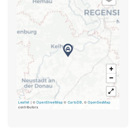
+
−
Leaflet
| ©
OpenStreetMap
©
CartoDB
, ©
OpenSeaMap
contributors