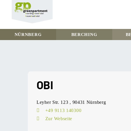
greenpartment
houseboathotels
NÜRNBERG
BERCHING
B
Skip
to
content
OBI
Leyher Str. 123 , 90431 Nürnberg
+49 9113 140300
Zur Webseite