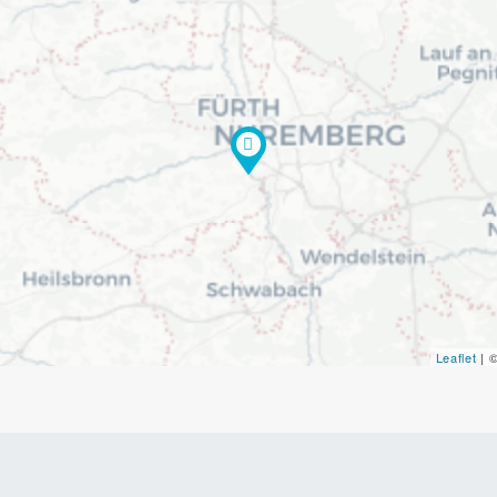
Leaflet
| 