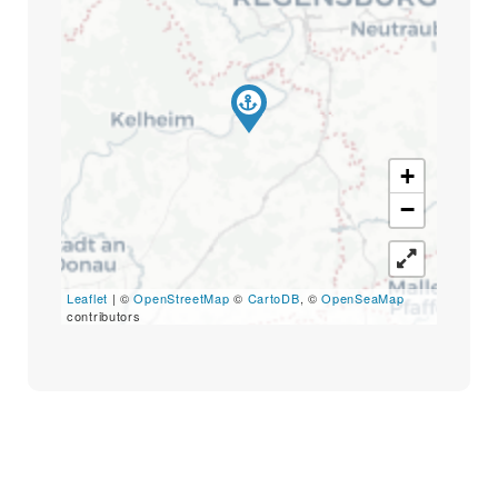
+
−
Leaflet
| ©
OpenStreetMap
©
CartoDB
, ©
OpenSeaMap
contributors