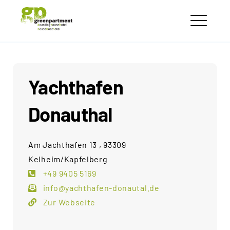
Skip
greenpartment
to
houseboathotels
ME
content
Yachthafen
Donauthal
Am Jachthafen 13 , 93309
Kelheim/Kapfelberg
+49 9405 5169
info@yachthafen-donautal.de
Zur Webseite