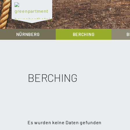
greenpartment
houseboathotels
NÜRNBERG
BERCHING
B
Skip
to
content
BERCHING
Es wurden keine Daten gefunden