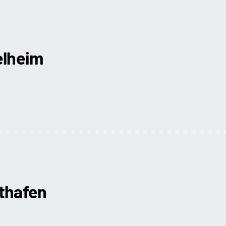
elheim
hthafen