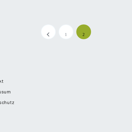
ierung
1
2
kt
ssum
schutz