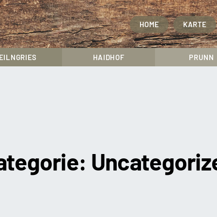
HOME
KARTE
EILNGRIES
HAIDHOF
PRUNN
ategorie:
Uncategoriz