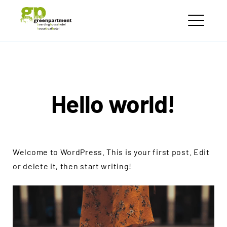
Skip
greenpartment
to
houseboathotels
ME
content
Hello world!
Welcome to WordPress. This is your first post. Edit
or delete it, then start writing!