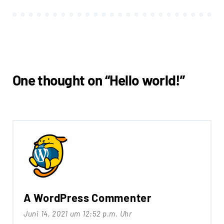
Search
for:
SEARCH
One thought on “
Hello world!
”
A WordPress Commenter
Juni 14, 2021 um 12:52 p.m. Uhr